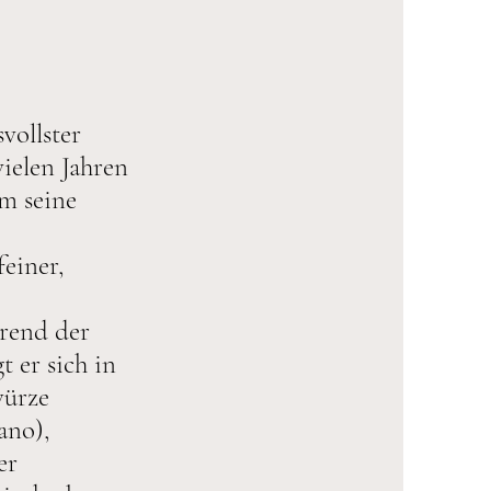
vollster
ielen Jahren
um seine
feiner,
hrend der
 er sich in
würze
ano),
er