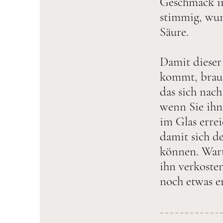
Geschmack i
stimmig, wun
Säure.
Damit dieser
kommt, brauch
das sich nac
wenn Sie ihn
im Glas errei
damit sich de
können. Wart
ihn verkosten
noch etwas e