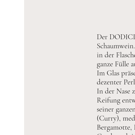
Der DODICI M
Schaumwein. 
in der Flasc
ganze Fülle 
Im Glas präse
dezenter Per
In der Nase 
Reifung entw
seiner ganze
(Curry), med
Bergamotte, 