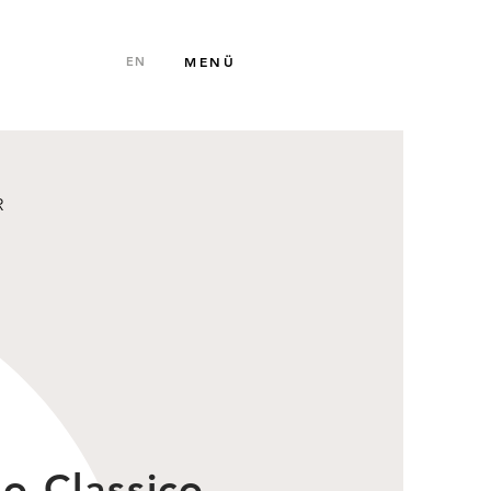
MENÜ
EN
R
o Classico