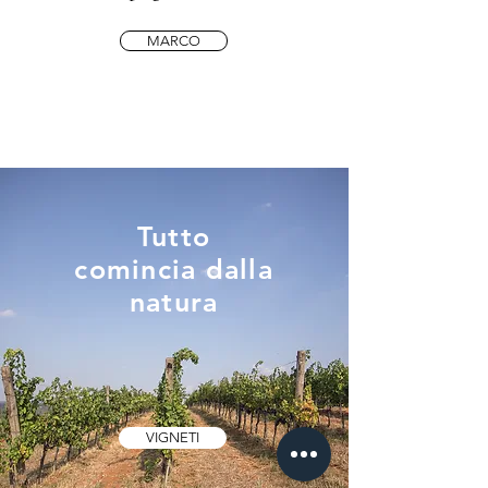
MARCO
Tutto
comincia
dalla
natura
VIGNETI