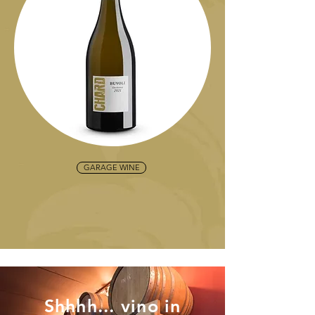
GARAGE WINE
Shhhh... vino in